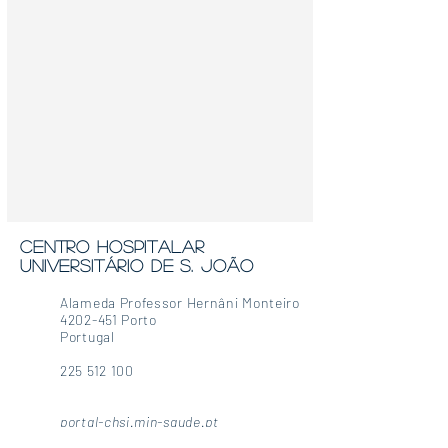
centro hospitalar
universitário de s.
João
Alameda Professor Hernâni Monteiro
4202-451
Porto
Portugal
22
5 512 100
portal-chsj.min-saude.pt