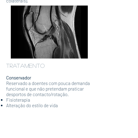
colaterais).
TRATAMENTO
Conservador
Reservado a doentes com pouca demanda
funcional e que não pretendam praticar
desportos de contacto/rotação.
Fisioterapia
Alteração do estilo de vida
Cirúrgico
Doentes ativos fisicamente. Diminui o risco
de novas lesões meniscais/condrais).
Reconstrução artroscópica do ligamento