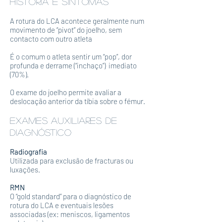
história e SINTOMAS
A rotura do LCA acontece geralmente num
movimento de “pivot” do joelho, sem
contacto com outro atleta
É o comum o atleta sentir um “pop”, dor
profunda e derrame (“inchaço”) imediato
(70%).
O exame do joelho permite avaliar a
deslocação anterior da tíbia sobre o fémur.
EXAMES AUXILIARES DE
DIAGNÓSTICO
Radiografia
Utilizada para exclusão de fracturas ou
luxações.
RMN
O “gold standard” para o diagnóstico de
rotura do LCA e eventuais lesões
associadas (ex: meniscos, ligamentos