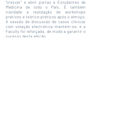
“crescer” e abrir portas a Estudantes de
Medicina de todo o País. É também
novidade a realização de workshops
práticos e teórico-práticos após o almoço.
A sessão de discussão de casos clínicos
com votação electrónica mantém-se, e a
Faculty foi reforçada, de modo a garantir o
sucesso desta edição.
O objectivo principal continua a ser
complementar a formação dos futuros
jovens Médicos na área da Medicina
Desportiva, com maior incidência sobre a
Traumatologia Desportiva. Os temas são
abordados com uma preocupação
permanente pela aplicação prática dos
conceitos transmitidos, sendo dada
particular importância à discussão
interativa de Casos Clínicos.